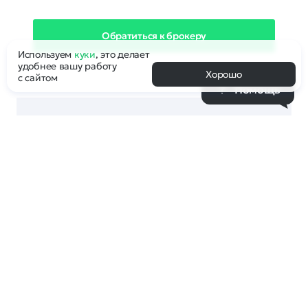
Обратиться к брокеру
Используем
куки
, это делает
удобнее вашу работу
Хорошо
с сайтом
Помощь
Компания Рег.ру выступает Гарантом
корректности сделки и обеспечивает
правомерность передачи доменного
имени Покупателю с соблюдением всех
правил и регламентов. После
совершения сделки по покупке домена
Покупатель становится полноправным