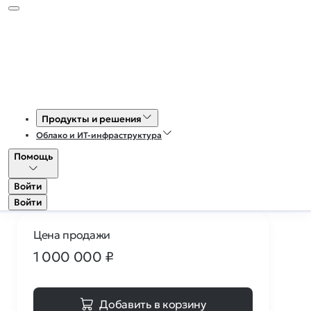
224
0
Магазин доменов
Продукты и решения
Облако и ИТ-инфраструктура
icorp.ru
Помощь
Домен продаётся
Войти
Войти
Цена продажи
1 000 000
₽
Добавить в корзину